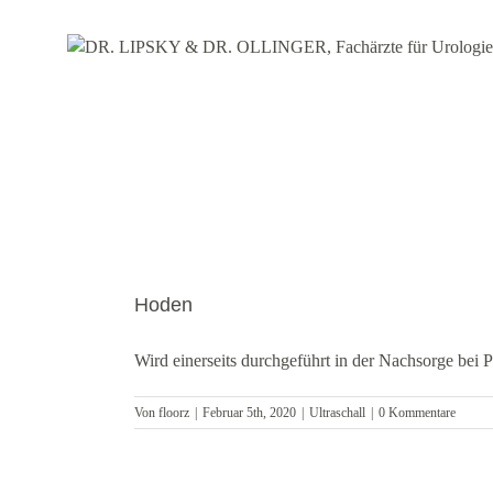
Zum
Inhalt
springen
Hoden
Wird einerseits durchgeführt in der Nachsorge bei Pa
Von
floorz
|
Februar 5th, 2020
|
Ultraschall
|
0 Kommentare