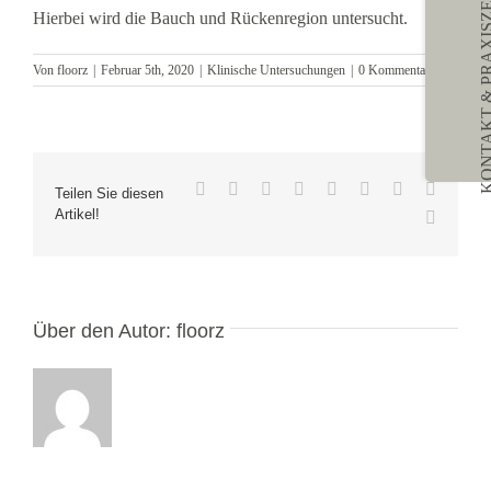
Sliding
Hierbei wird die Bauch und Rückenregion untersucht.
Bar
Area
Von
floorz
|
Februar 5th, 2020
|
Klinische Untersuchungen
|
0 Kommentare
Facebook
Twitter
Reddit
LinkedIn
WhatsApp
Tumblr
Pinterest
Vk
Teilen Sie diesen
Artikel!
E-
Mail
Über den Autor:
floorz